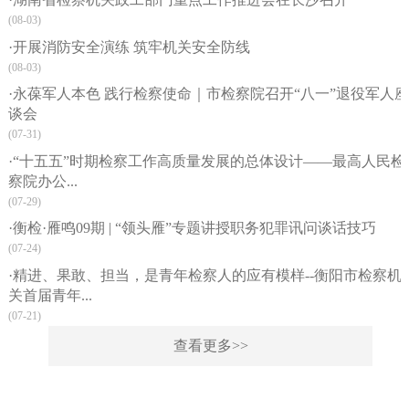
(08-03)
·开展消防安全演练 筑牢机关安全防线
(08-03)
·永葆军人本色 践行检察使命｜市检察院召开“八一”退役军人座
谈会
(07-31)
·“十五五”时期检察工作高质量发展的总体设计——最高人民检
察院办公...
(07-29)
·衡检·雁鸣09期 | “领头雁”专题讲授职务犯罪讯问谈话技巧
(07-24)
·精进、果敢、担当，是青年检察人的应有模样--衡阳市检察机
关首届青年...
(07-21)
查看更多>>