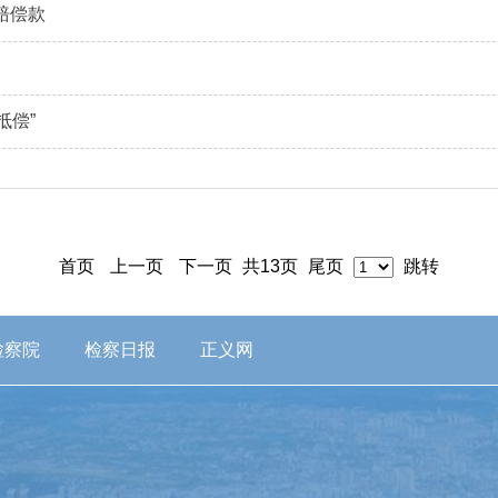
赔偿款
抵偿”
首页
上一页
下一页
共
13
页
尾页
跳转
检察院
检察日报
正义网