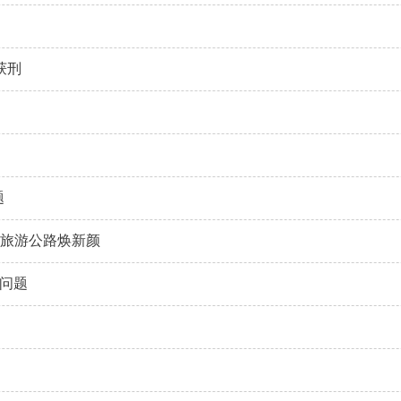
获刑
题
助旅游公路焕新颜
”问题