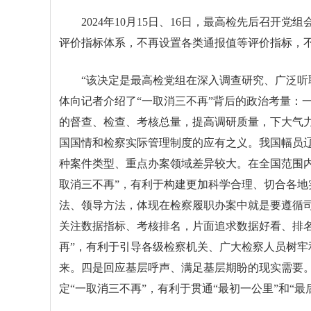
2024年10月15日、16日，最高检先后召
评价指标体系，不再设置各类通报值等评价指标，
“该决定是最高检党组在深入调查研究、广泛听
体向记者介绍了“一取消三不再”背后的政治考量：
的督查、检查、考核总量，提高调研质量，下大气力
国国情和检察实际管理制度的应有之义。我国幅员
种案件类型、重点办案领域差异较大。在全国范围
取消三不再”，有利于构建更加科学合理、切合各
法、领导方法，体现在检察履职办案中就是要遵循司
关注数据指标、考核排名，片面追求数据好看、排
再”，有利于引导各级检察机关、广大检察人员树
来。四是回应基层呼声、满足基层期盼的现实需要
定“一取消三不再”，有利于贯通“最初一公里”和“