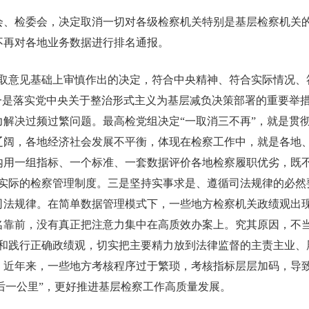
开党组会、检委会，决定取消一切对各级检察机关特别是基层检察机
不再对各地业务数据进行排名通报。
取意见基础上审慎作出的决定，符合中央精神、符合实际情况、
一是落实党中央关于整治形式主义为基层减负决策部署的重要举
解决过频过繁问题。最高检党组决定“一取消三不再”，就是贯
辽阔，各地经济社会发展不平衡，体现在检察工作中，就是各地
内用一组指标、一个标准、一套数据评价各地检察履职优劣，既不
地实际的检察管理制度。三是坚持实事求是、遵循司法规律的必然
法规律。在简单数据管理模式下，一些地方检察机关政绩观出现
名靠前，没有真正把注意力集中在高质效办案上。究其原因，不当
牢和践行正确政绩观，切实把主要精力放到法律监督的主责主业、
。近年来，一些地方考核程序过于繁琐，考核指标层层加码，导
最后一公里”，更好推进基层检察工作高质量发展。