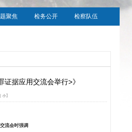
题聚焦
检务公开
检察队伍
罪证据应用交流会举行>》
|
】
小
交流会时强调