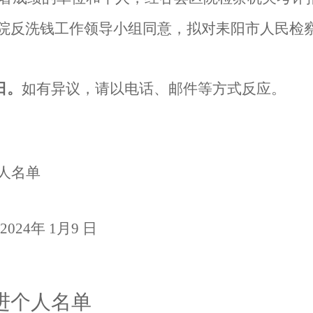
院反洗钱工作领导小组
同意，拟对
耒阳市人民检
日。
如有异议，请以电话、邮件等方式反应。
人名单
202
4
年
1
月
9
日
进个人名单