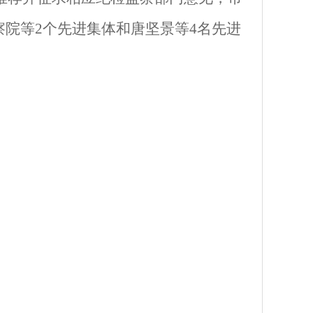
察院等
2
个
先进
集体和
唐坚景
等
4
名先进