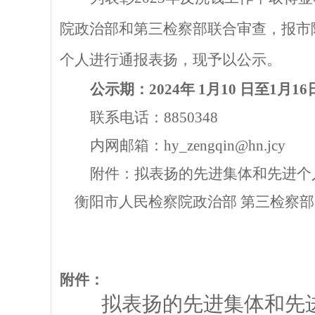
院
政治部和第三检察部
联合审查，
报
市
个人
进行通报表扬，现予以公示。
公示期：
202
4
年
1
月
10
日至
1
月
16
联系电话：
8850348
内网邮箱：
hy_zengqin@hn.jcy
附件：拟表扬的先进集体和先进个
衡阳市
人民检察院
政治部
第三检察部
附件：
拟表扬
的
先进集体和先