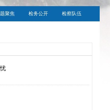
题聚焦
检务公开
检察队伍
烦忧